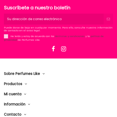
Suscríbete a nuestro boletín
Puede darse de baja en cualquier momento. Para ello, consulte nuestra información
de contacto en el aviso legal.
He leído y estoy de acuerdo con los
términos y condiciones
y la
política de
privacidad
de Perfumes Like.
Sobre Perfumes Like
Productos
Mi cuenta
Información
Contacto