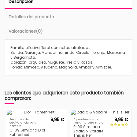
Descripción
Detalles del producto
Valoraciones
(0)
Familia olfativa floral con notas afrutadas.
Salida: Naranja, Mandarina hindú, Ciruela, Toronja, Manzana
y Bergamota.
Corazón: Orquidea, Muguete, Fresia y Rosas.
Fondo: Mimosa, Azucena, Magnolia, Ambar y Almizcle.
Los clientes que adquirieron este producto también
compraron:
9,95 €
9,95 €
Perfumes de
Equivalencias de
equivalencia para
Perfume para mujer
hombre
F-99 Similar a
C-09 Similar a Dior -
Zadig & Voltaire -
Fahrenheit
This is Her